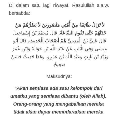
Di dalam satu lagi riwayat, Rasulullah s.a.w. 
bersabda: 
لاَ تَزَالُ طَائِفَةٌ مِنْ أُمَّتِي مَنْصُورِينَ لاَ يَضُرُّهُمْ مَنْ 
خَذَلَهُمْ حَتَّى تَقُومَ السَّاعَةُ.
‏ 
قَالَ مُحَمَّدُ بْنُ إِسْمَاعِيلَ 
قَالَ عَلِيُّ بْنُ الْمَدِينِيِّ 
هُمْ أَصْحَابُ الْحَدِيثِ‏.‏ 
قَالَ أَبُو 
عِيسَى وَفِي الْبَابِ عَنْ عَبْدِ اللَّهِ بْنِ حَوَالَةَ وَابْنِ عُمَرَ 
وَزَيْدِ بْنِ ثَابِتٍ وَعَبْدِ اللَّهِ بْنِ عَمْرٍو‏.‏ وَهَذَا حَدِيثٌ حَسَنٌ 
صَحِيحٌ‏.‏
Maksudnya:
“Akan sentiasa ada satu kelompok dari 
umatku yang sentiasa dibantu (oleh Allah). 
Orang-orang yang mengabaikan mereka 
tidak akan dapat memudaratkan mereka 