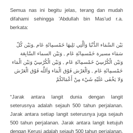
Semua nas ini begitu jelas, terang dan mudah 
difahami sehingga 'Abdullah bin Mas'ud r.a. 
berkata:
بَيْن السَّمَاء الدُّنْيَا وَاَلَّتِي تَلِيهَا خَمْسمِائَةِ عَام ,وَبَيْن كُلّ 
سَمَاء مسيرة خَمْسمِائَةِ عَام , وَبَيْن السماء السَّابِعَة 
وَبَيْن الْكُرْسِيّ خَمْسمِائَةِ عَام , وَبَيْن الْكُرْسِيّ وَبَيْن الْمَاء 
خَمْسمِائَةِ عَام , وَالْعَرْش فَوْق الْمَاء وَاَللَّه فَوْق الْعَرْش 
وَلا يَخْفَى عَلَيْهِ شَيْء مِنْ أَعْمَالكُمْ
“Jarak antara langit dunia dengan langit 
seterusnya adalah sejauh 500 tahun perjalanan. 
Jarak antara setiap langit seterusnya juga sejauh 
500 tahun perjalanan. Jarak antara langit ketujuh 
dengan Kerusi adalah sejauh 500 tahun perjalanan.