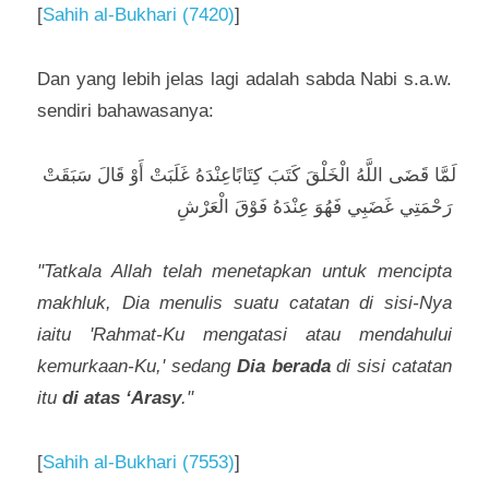
[
Sahih al-Bukhari (7420)
] 
Dan yang lebih jelas lagi adalah sabda Nabi s.a.w. 
sendiri bahawasanya:
لَمَّا قَضَى اللَّهُ الْخَلْقَ كَتَبَ كِتَابًاعِنْدَهُ غَلَبَتْ أَوْ قَالَ سَبَقَتْ 
رَحْمَتِي غَضَبِي فَهُوَ عِنْدَهُ فَوْقَ 
الْعَرْشِ
"Tatkala Allah telah menetapkan untuk mencipta 
makhluk, Dia menulis suatu catatan di sisi-Nya 
iaitu 'Rahmat-Ku mengatasi atau mendahului 
kemurkaan-Ku,' sedang 
Dia berada
 di sisi catatan 
itu 
di atas ‘Arasy
."
[
Sahih al-Bukhari (7553)
]