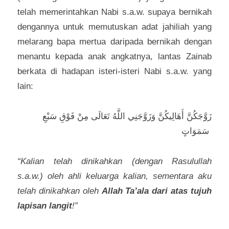
telah memerintahkan Nabi s.a.w. supaya bernikah 
dengannya untuk memutuskan adat jahiliah yang 
melarang bapa mertua daripada bernikah dengan 
menantu kepada anak angkatnya, lantas Zainab 
berkata di hadapan isteri-isteri Nabi s.a.w. yang 
lain:
زَوَّجَكُنَّ أَهَالِيكُنَّ وَزَوَّجَنِي اللَّهُ تَعَالَى مِنْ فَوْقِ سَبْعِ 
سَمَوَاتٍ 
“Kalian telah dinikahkan (dengan Rasulullah 
s.a.w.) oleh ahli keluarga kalian, sementara aku 
telah dinikahkan oleh 
Allah Ta’ala dari atas tujuh 
lapisan langit
!”